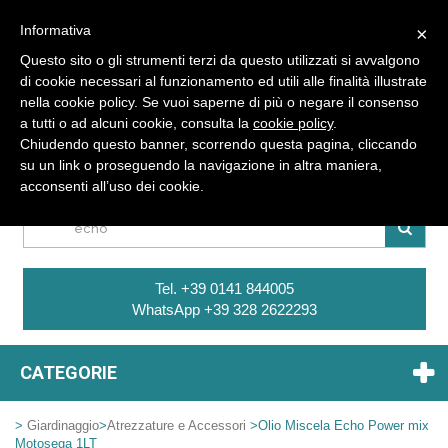
Informativa
×
Questo sito o gli strumenti terzi da questo utilizzati si avvalgono
di cookie necessari al funzionamento ed utili alle finalità illustrate
nella cookie policy. Se vuoi saperne di più o negare il consenso
a tutti o ad alcuni cookie, consulta la
cookie policy
.
Sei Già Registrato ? Entra
Chiudendo questo banner, scorrendo questa pagina, cliccando
su un link o proseguendo la navigazione in altra maniera,
CARRELLO
acconsenti all’uso dei cookie.
Tel. +39 0141 844005
WhatsApp +39 328 2622293
CATEGORIE
>
Giardinaggio
>
Atrezzature e Accessori
>
Olio Miscela Echo Power mix
Motosega 1LT